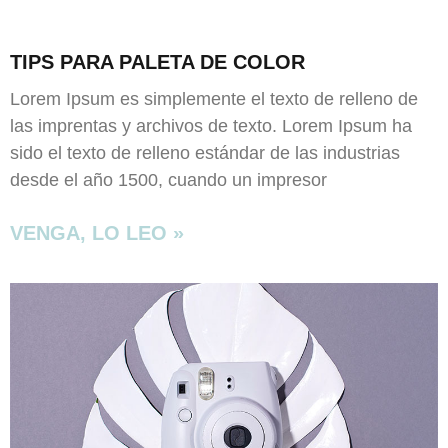
son
opcionales.
Son
TIPS PARA PALETA DE COLOR
necesarias
para que
Lorem Ipsum es simplemente el texto de relleno de
funcione la
las imprentas y archivos de texto. Lorem Ipsum ha
web.
sido el texto de relleno estándar de las industrias
desde el año 1500, cuando un impresor
Estadísticas
Para que
VENGA, LO LEO »
podamos
mejorar la
funcionalidad
y estructura
de la web, en
base a cómo
se usa la
web.