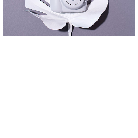
Experiencia
Para que
nuestra web
funcione lo
mejor posible
durante tu
visita. Si
rechaza estas
cookies,
algunas
funcionalidades
desaparecerán
de la web.
Marketing
Al compartir tus
intereses y
comportamiento
mientras visitas
nuestro sitio,