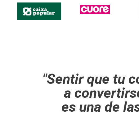
Experiencia
Para que
nuestra web
funcione lo
mejor posible
durante tu
visita. Si
rechaza estas
cookies,
algunas
funcionalidades
"Sentir que tu 
desaparecerán
de la web.
a convertirs
es una de la
Marketing
Al compartir tus
intereses y
comportamiento
mientras visitas
nuestro sitio,