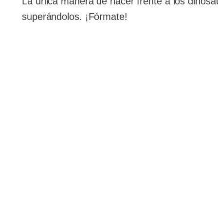
La única manera de hacer frente a los dinosa
superándolos. ¡Fórmate!
Necesarias
Estas
cookies no