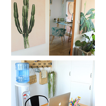
Experiencia
Para que
nuestra web
funcione lo
mejor posible
durante tu
visita. Si
rechaza estas
cookies,
algunas
funcionalidades
desaparecerán
de la web.
Marketing
Al compartir tus
intereses y
comportamiento
mientras visitas
nuestro sitio,