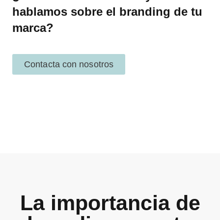
son
hablamos sobre el branding de tu
opcionales.
Son
marca?​
necesarias
para que
funcione la
web.
Contacta con nosotros
Estadísticas
Para que
podamos
mejorar la
funcionalidad
y estructura
de la web, en
base a cómo
se usa la
web.
La importancia de