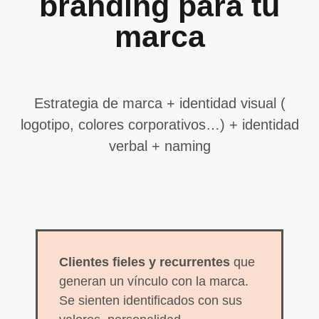
branding para tu
Experiencia
Para que
marca
nuestra web
funcione lo
mejor posible
durante tu
visita. Si
Estrategia de marca + identidad visual (
rechaza estas
logotipo, colores corporativos…) + identidad
cookies,
algunas
verbal + naming
funcionalidades
desaparecerán
de la web.
Marketing
Al compartir tus
Clientes fieles y recurrentes
que
intereses y
comportamiento
generan un vínculo con la marca.
mientras visitas
Se sienten identificados con sus
nuestro sitio,