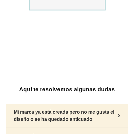
prof
muc
teng
pode
traba
apue
Aquí te resolvemos algunas dudas
Mi marca ya está creada pero no me gusta el
diseño o se ha quedado anticuado