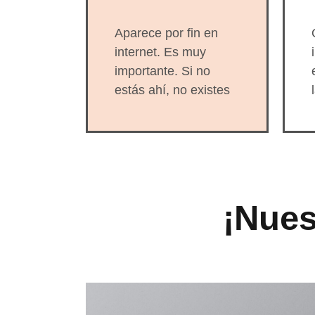
son
opcionales.
Son
Aparece por fin en
necesarias
internet. Es muy
para que
importante. Si no
funcione la
web.
estás ahí, no existes
Estadísticas
Para que
podamos
mejorar la
funcionalidad
¡Nue
y estructura
de la web, en
base a cómo
se usa la
web.