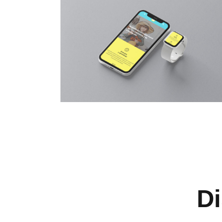
Experiencia
Para que
nuestra web
funcione lo
mejor posible
durante tu
visita. Si
rechaza estas
cookies,
algunas
funcionalidades
desaparecerán
de la web.
Marketing
Al compartir tus
intereses y
Di
comportamiento
mientras visitas
nuestro sitio,