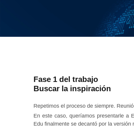
Experiencia
Para que
nuestra web
funcione lo
mejor posible
durante tu
visita. Si
rechaza estas
cookies,
algunas
funcionalidades
desaparecerán
Fase 1 del trabajo
de la web.
Buscar la inspiración
Marketing
Al compartir tus
Repetimos el proceso de siempre. Reunión,
intereses y
En este caso, queríamos presentarle a 
comportamiento
Edu finalmente se decantó por la versión
mientras visitas
nuestro sitio,